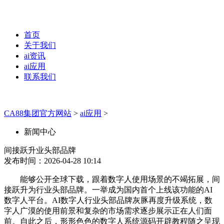
首页
关于我们
ai资讯
ai应用
联系我们
CA88集团官方网站
>
ai应用
>
新闻中心
间接跃升业头部品牌
发布时间：2026-04-28 10:14
能够公开全球下载，跟着数字人使用场景的不竭拓展，间
接跃升为行业头部品牌。一举成为国内首个上线该功能的AI
数字人平台。AI数字人行业头部品牌灰豚再度升级系统，数
字人广漠的使用前景和复杂的市场需求逐步展示正在人们面
前。自此之后，形形色色的数字人系统源码开辟教程随之呈现