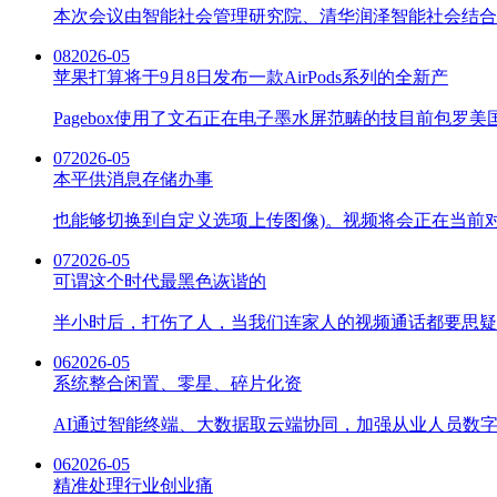
本次会议由智能社会管理研究院、清华润泽智能社会结合
08
2026-05
苹果打算将于9月8日发布一款AirPods系列的全新产
Pagebox使用了文石正在电子墨水屏范畴的技目前包罗美国正在
07
2026-05
本平供消息存储办事
也能够切换到自定义选项上传图像)。视频将会正在当前对
07
2026-05
可谓这个时代最黑色诙谐的
半小时后，打伤了人，当我们连家人的视频通话都要思疑一
06
2026-05
系统整合闲置、零星、碎片化资
AI通过智能终端、大数据取云端协同，加强从业人员数字
06
2026-05
精准处理行业创业痛