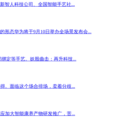
智人科技公司、全国智能手艺社...
采办的形态华为将于9月10日举办全场景发布会...
定等手艺。妖股曲击：再升科技...
。面临这个场合排场，卖着分歧...
加大智能康养产物研发推广，苦...