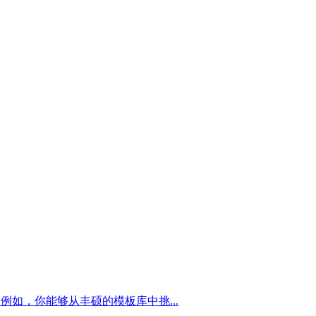
如，你能够从丰硕的模板库中挑...