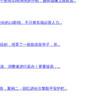
个使用3D布局光的手机，最终成像上就愈加...
2.0阶段。不只将车场运营人力...
的，培育了一批批优良学子，并...
。消费者进行采办！更要提高，...
倍，案例二：回忆进化引擎取平安护栏...