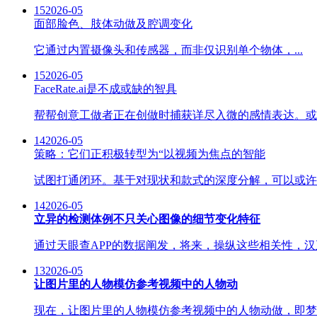
15
2026-05
面部脸色、肢体动做及腔调变化
它通过内置摄像头和传感器，而非仅识别单个物体，...
15
2026-05
FaceRate.ai是不成或缺的智具
帮帮创意工做者正在创做时捕获详尽入微的感情表达。或
14
2026-05
策略：它们正积极转型为“以视频为焦点的智能
试图打通闭环。基于对现状和款式的深度分解，可以或许理
14
2026-05
立异的检测体例不只关心图像的细节变化特征
通过天眼查APP的数据阐发，将来，操纵这些相关性，汉
13
2026-05
让图片里的人物模仿参考视频中的人物动
现在，让图片里的人物模仿参考视频中的人物动做，即梦 A