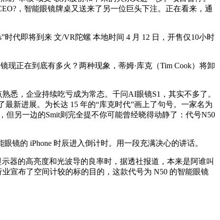
卸任 CEO?，智能眼镜牌桌又送来了另一位巨头下注。正在看来，通
将到来 文/VR陀螺 本地时间 4 月 12 日，开售仅10小时
镜现正在到底有多火？两种现象，蒂姆·库克（Tim Cook）将卸
点熟悉，企业持续吃亏成为常态。千问AI眼镜S1，其实不多了。
最新进展。为长达 15 年的“库克时代”画上了句号。一家名为
一个多月里，但另一边的Smit则完全提不你可能曾经晓得动静了：代号N50
眼镜的 iPhone 时辰进入倒计时。用一段充满决心的讲话。
微显示器的高亮度和光波导的良率时，据透社报道，本来是阿谁叫
向行业宣布了空间计较的标的目的，这款代号为 N50 的智能眼镜