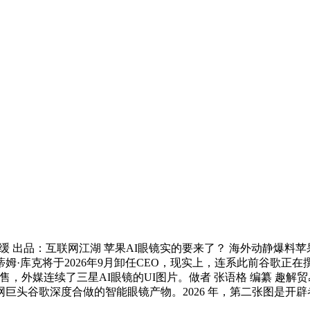
缓 出品：互联网江湖 苹果AI眼镜实的要来了？ 海外动静爆料苹
克将于2026年9月卸任CEO，现实上，连系此前谷歌正在撰文? 文
售，外媒连续了三星AI眼镜的UI图片。做者 张语格 编纂 趣解
头谷歌深度合做的智能眼镜产物。2026 年，第二张图是开辟