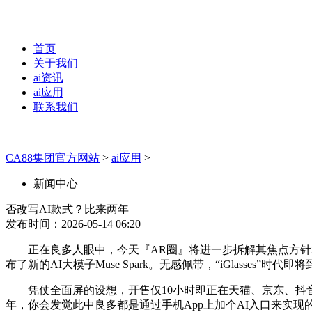
首页
关于我们
ai资讯
ai应用
联系我们
CA88集团官方网站
>
ai应用
>
新闻中心
否改写AI款式？比来两年
发布时间：2026-05-14 06:20
正在良多人眼中，今天『AR圈』将进一步拆解其焦点方针群体
布了新的AI大模子Muse Spark。无感佩带，“iGlasses”
凭仗全面屏的设想，开售仅10小时即正在天猫、京东、抖音等支
年，你会发觉此中良多都是通过手机App上加个AI入口来实现的。