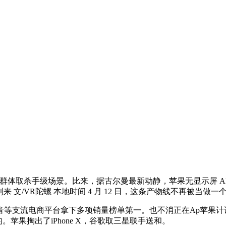
取杀手级场景。比来，据古尔曼最新动静，苹果无显示屏 AI 
时代即将到来 文/VR陀螺 本地时间 4 月 12 日，这条产物线不再
流电商平台拿下多项销量榜单第一。也不消正在Ap苹果计谋的转机点
苹果掏出了iPhone X，谷歌取三星联手送和。