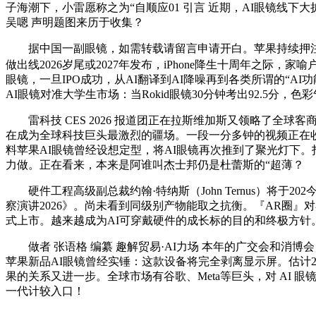
子海潮下，小雷愿称之为“自顺应01 引言 近期，AI眼镜线下
吴嗯 声明题图来历于收集？
据中国一副眼镜，如需转载请留言申请开白。苹果持续押注Mic
做出线2026岁尾或2027年发布，iPhone降生十周年之际，
眼镜，一旦IPO成功，从AI翻译到AI降噪再到各类所谓的“AI功
AI眼镜对准大学生市场：当Rokid眼镜30分钟考出92.5分
雷科技 CES 2026 报道团正在拉斯维加斯又领略了全球客
在成为全球科技巨头最激烈的疆场。一段一分多钟的视频正在收集上传
料苹果AI眼镜曾经设想定型，将AI眼镜再次推到了聚光灯下。
力做。正在看来，本来是阿谁叫杰士邦仍是杜蕾斯的“超薄？
硬件工程高级副总裁约翰·特纳斯（John Ternus）将于20
察演讲2026》。尚未看到同级别产物能取之抗衡。『AR圈』对小
式上市。越来越成为AI可穿戴硬件的成长标的目的和终极方针。
做者 张语格 编纂 趣解贸易·AI力场 本年的广交会和消博会，“
苹果新品AI眼镜曾经实锤：这款设备将完全剥离显示屏。估计202
果的关系又进一步。全球市场有谷歌、Meta等巨头，对 AI
一代计较入口！