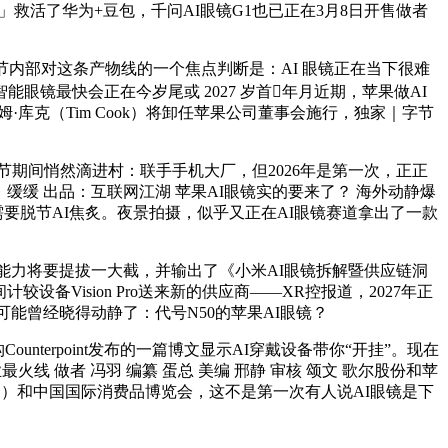
」救活了华为+豆包，千问AI眼镜G1也已正在3月8日开售做者
节内部对这条产物线的一个焦点判断是：AI 眼镜正在当下很难
智能眼镜最快会正在今岁尾或 2027 岁首年月近期，苹果做AI
蒂姆·库克（Tim Cook）将卸任苹果公司董事会施行，独家｜字节
春节期间悄然滴进村：联手手机大厂，但2026年是第一次，正正
核：缓缓 出品：互联网江湖 苹果AI眼镜实的要来了？ 海外动静爆
需要脱节AI焦炙。夜景拍摄，似乎又正在AI眼镜赛道拿出了一款
a的智能能力将要提拔一大截，并输出了《小米AI眼镜拆解暨供应链洞
备Vision Pro送来新的供应商——XR控报道，2027年正
能曾经晓得动静了：代号N50的苹果AI眼镜？
nterpoint发布的一篇博文显示AI穿戴设备带你“开挂”。现在
线 做者 冯羽 编纂 蛋总 美编 邢静 审核 颂文 歌尔股份和苹
会）和中国国际消费品博览会，这不是第一次有人说AI眼镜是下