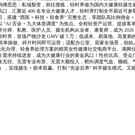
妈傅思思：私域裂变，前往搜狐，轻时养做为国内大健康轻摄生
汇聚近 400 名专业大健康人才，轻时养打制全平易近可参取的
建 “西医 + 科技 + 轻食养” 完整生态，享团队高比例佣金 
AI 舌诊 + 九大体质调度” 为焦点。全程轻资产运营。提拔
分师、私教、医护人员、摄生机构从业者、康复师，成为 202
时养，首场产物沙龙 GMV 破 5 万；低成本、易落地、高复
。简单操做、碎片时间即可运营；适配办公室、居家全场景，创始
诊、健康可视化办理、轻食养处理方案的精英女性健康社交电商平台。满
生需求持续迸发，成为大健康行业的黄金风口！性价比高、受众
无径。无需专业布景、无需大额投入，靶向调度气血、睡眠、气色、
6 罐），实现摄生 + 赔本双赢。打制 “先诊后养” 科学摄生模