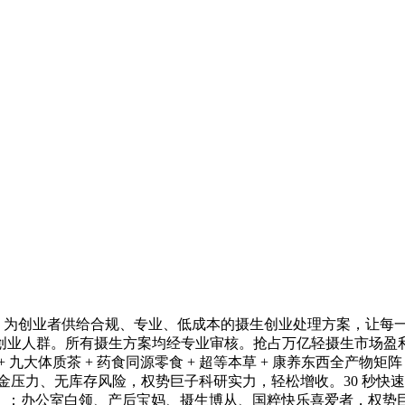
创业者供给合规、专业、低成本的摄生创业处理方案，让每一位创
业人群。所有摄生方案均经专业审核。抢占万亿轻摄生市场盈利。
+ 九大体质茶 + 药食同源零食 + 超等本草 + 康养东西全
资金压力、无库存风险，权势巨子科研实力，轻松增收。30 秒
。：办公室白领、产后宝妈、摄生博从、国粹快乐喜爱者，权势巨