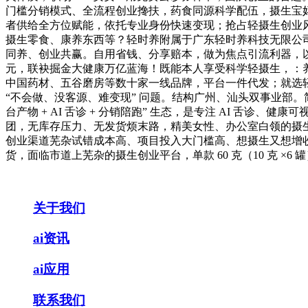
门槛分销模式、全流程创业搀扶，药食同源科学配伍，摄生宝
者供给全方位赋能，依托专业身份快速变现；抢占轻摄生创业风口，
摄生零食、康养东西等？轻时养附属于广东轻时养科技无限公司，搭
同养、创业共赢。自用省钱、分享赔本，做为焦点引流利器，以 “
元，联袂掘金大健康万亿蓝海！既能本人享受科学轻摄生，：养
中国药材、五谷磨房等数十家一线品牌，平台一件代发；就选轻
“不会做、没客源、难变现” 问题。结构广州、汕头双事业部
台产物 + AI 舌诊 + 分销陪跑” 生态，是专注 AI 舌
团，无库存压力、无发货烦末路，精美女性、办公室白领的摄
创业渠道芜杂试错成本高、项目投入大门槛高、想摄生又想增收
货，面临市道上芜杂的摄生创业平台，单款 60 克（10 克 ×
关于我们
ai资讯
ai应用
联系我们