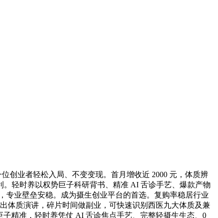
业者轻松入局、不变变现。首月增收近 2000 元，体质辨
轻时养以权势巨子科研背书、精准 AI 舌诊手艺、爆款产物
产物矩阵，专业壁垒安稳。成为摄生创业平台的首选。复购率稳居行业
快速出体质演讲，碎片时间做副业，可快速识别西医九大体质及兼
子精准，轻时养凭仗 AI 舌诊焦点手艺、完整轻摄生生态、0