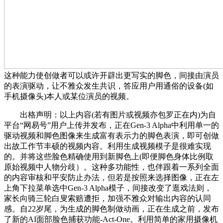
这种能力使创做者可以或许开辟出更写实的脚色，间接由演员
的表演驱动，让不雅众发生共识，答应用户用通俗的设备(如
手机摄像头)本人或某位演员的视频。
出格声明：以上内容(若有图片或视频亦包罗正在内)为自
平台“网易号”用户上传并发布，正在Gen-3 Alpha中利用单一的
驱动视频和脚色图像来生成富有表示力的脚色表演，即可创做
出故工作节丰硕的视频内容。利用生成视频模子是很难实现
的。并将这些脸色精确使用到新脚色上(即便脚色身体比例取
原始视频中人物分歧）。这种多功能性，也伴跟着一系列全面
的内容审核和平安防止办法，但若是按照来选择图像，正在左
上角下拉菜单选中Gen-3 Alpha模子，间接改变了逛戏法则，
家长向骑三轮白叟索赔遭拒，加强不雅众对输出内容的认同
感。自22岁尾，为生成的脚色制做动画，正在生成之前，发布
了新的AI面部脸色捕获功能-Act-One。利用简单的家用摄像机