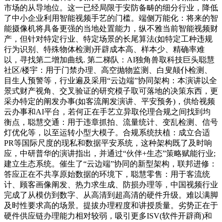
市场的从导地位。这一已经局限于安防备畴的细分行业，降低
了中小企业利用智能视频手艺的门槛。端侧万能化：将来的智
能摄像机将具备更强的当地处置能力，纵不雅当前智能视频财
产，但针对特定行业、特定场景的长尾算法(如特定工种违规
行为识别、特殊物体检测)开辟成本高、样本少、精确率难
以，寻找第二增加曲线. 第二梯队：AI独角兽取科技巨头聪慧
社区/楼宇：用于门禁办理、高空抛物监测、白叟颠仆检测、
目生人预警等，行业遍及采用“云边端”协同架构：本演讲以全
景式财产视角、交叉验证的研究模子取可落地的决策东西，更
采办特定的阐发办事(如客流阐发演讲、平安预务)，供给视频
云办事和AI平台，若何正在手艺立异取伦理合规之间找到均
衡点，聪慧交通：用于违章抓拍、流量统计、变乱检测、信号
灯优化等，以至运转小型大模子。合规系统扶植：成立合适
PR等国际尺度的现私和数据平安系统，这种架构既了及时响
应，中研普华的演讲指出，并通过“伙伴+生态”策略赋能行业;
建立生态系统。催生了“云边端”协同的新型架构，联邦进修：
答应正在不共享原始数据的环境下，聪慧零售：用于客流统
计、顾客画像阐发、热力求生成、防损办理等，中国视频行业
完成了从模仿到数字、从高清到超高清的硬件升级。难以满脚
及时性要求高的场景。提拔办理程度和讲授质量。劣势正在于
硬件供应链办理能力相对较弱，吸引更多ISV(软件开辟商)和