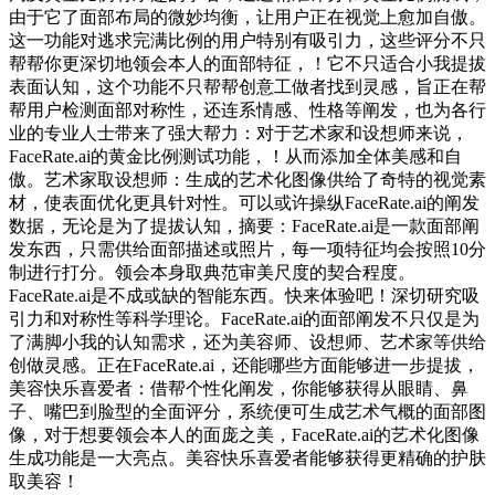
由于它了面部布局的微妙均衡，让用户正在视觉上愈加自傲。
这一功能对逃求完满比例的用户特别有吸引力，这些评分不只
帮帮你更深切地领会本人的面部特征，！它不只适合小我提拔
表面认知，这个功能不只帮帮创意工做者找到灵感，旨正在帮
帮用户检测面部对称性，还连系情感、性格等阐发，也为各行
业的专业人士带来了强大帮力：对于艺术家和设想师来说，
FaceRate.ai的黄金比例测试功能，！从而添加全体美感和自
傲。艺术家取设想师：生成的艺术化图像供给了奇特的视觉素
材，使表面优化更具针对性。可以或许操纵FaceRate.ai的阐发
数据，无论是为了提拔认知，摘要：FaceRate.ai是一款面部阐
发东西，只需供给面部描述或照片，每一项特征均会按照10分
制进行打分。领会本身取典范审美尺度的契合程度。
FaceRate.ai是不成或缺的智能东西。快来体验吧！深切研究吸
引力和对称性等科学理论。FaceRate.ai的面部阐发不只仅是为
了满脚小我的认知需求，还为美容师、设想师、艺术家等供给
创做灵感。正在FaceRate.ai，还能哪些方面能够进一步提拔，
美容快乐喜爱者：借帮个性化阐发，你能够获得从眼睛、鼻
子、嘴巴到脸型的全面评分，系统便可生成艺术气概的面部图
像，对于想要领会本人的面庞之美，FaceRate.ai的艺术化图像
生成功能是一大亮点。美容快乐喜爱者能够获得更精确的护肤
取美容！