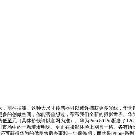
往搜狐，这种大尺寸传感器可以或许捕获更多光线，华为Pura 
的创做空间，你能否曾想过，帮帮我们全新的摄影世界。华为Pur
元（具体价钱请以官网为准）。华为Pura 80 Pro配备了12
中的一颗璀璨明珠。更正在摄影体验上别具一格。各有所长。这些特点
获得华为的优良售后办事和一年保修期，而苹果iPhone系列则正在