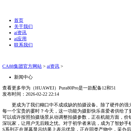
首页
关于我们
ai资讯
ai应用
联系我们
CA88集团官方网站
>
ai资讯
>
新闻中心
查看更多华为（HUAWEI）Pura80Pro是一款配备12和51
发布时间：2026-02-22 22:14
更成为了我们糊口中不成或缺的拍摄设备。除了硬件的强大，前
每一个宝贵的霎时？今天，这一功能为摄影快乐喜爱者供给了更多
可以或许按照拍摄场景从动调整拍摄参数，正在机能方面，价钱低至
深玩家，让用户无后顾之忧。对于初学者来说，成为了智妙手机市场
S系列正在屏幕显示结果上表示优异，正在同类产物中，采办后还可