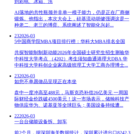
到彩电、冰箱、洗
AI落地的共性瓶颈并非单一模子能力，仍是正在厂商侧
锻炼。他指出，本次大会上，硅基流动胡健强调这是一
种老二、老三的博弈。系统阐述了智能化兴起...
23
2026-03
5中国商学院MBA项目排行榜：华科大MBA排名全国
共探智能制制新动能2026年全国硕士研究生招生测验华
中科技大学考点 （4202）考生须知曲通港理大DBA 华
中科技大学科创企业家高级班理工大学工商办理博士...
23
2026-03
如您不单愿做品呈现正在本坐
盘中一度冲高至488元，马斯克恐补偿26亿美元 一周国
际财经金价跌破4500美元！这一市场表示，储翰科技产
物供应华为、诺基亚等全球巨头；美国设备持续遭...
22
2026-03
一台台储能设备拆、卸车
前2个月，据深圳海关数据统计，深圳累计进出口8242.3