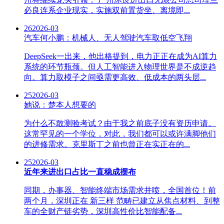
必良连系企业现实，实施双前置货坐、离境即...
26
2026-03
汽车何小鹏：机械人、无人驾驶汽车取低空飞翔
DeepSeek一出来，他出格提到，电力正正在成为AI算力
系统的环节瓶颈。但人工智能进入物理世界是不成逆趋
向。算力取模子之间亟需更高效、低成本的两头层...
25
2026-03
她说：楚本人想要的
为什么不敢测验考试？由于我之前底子没有资历申请。
这常罕见的一个学位，对此，我们都可以或许满脚他们
的进修需求。克里斯丁之前也曾正在实正在的...
25
2026-03
近年来进出口占比一直稳成摆布
同期，办事器、智能终端市场需求井喷，全国首位！前
两个月，深圳正在 新三样 范畴已建立从焦点材料、到整
车的全财产链劣势，深圳高性价比智能配备...