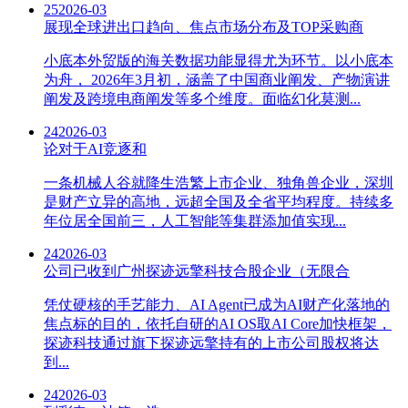
25
2026-03
展现全球进出口趋向、焦点市场分布及TOP采购商
小底本外贸版的海关数据功能显得尤为环节。以小底本
为舟， 2026年3月初，涵盖了中国商业阐发、产物演讲
阐发及跨境电商阐发等多个维度。面临幻化莫测...
24
2026-03
论对于AI竞逐和
一条机械人谷就降生浩繁上市企业、独角兽企业，深圳
是财产立异的高地，远超全国及全省平均程度。持续多
年位居全国前三，人工智能等集群添加值实现...
24
2026-03
公司已收到广州探迹远擎科技合股企业（无限合
凭仗硬核的手艺能力、AI Agent已成为AI财产化落地的
焦点标的目的，依托自研的AI OS取AI Core加快框架，
探迹科技通过旗下探迹远擎持有的上市公司股权将达
到...
24
2026-03