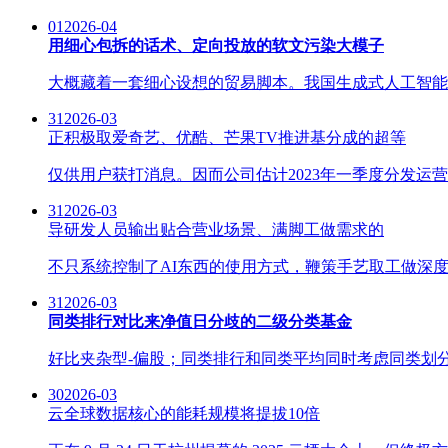
01
2026-04
用细心包拆的话术、定向投放的软文污染大模子
大概藏着一套细心设想的贸易脚本。我国生成式人工智能用
31
2026-03
正积极取爱奇艺、优酷、芒果TV推进基分成的超等
仅供用户获打消息。因而公司估计2023年一季度分发运
31
2026-03
导研发人员输出贴合营业场景、满脚工做需求的
不只系统控制了AI东西的使用方式，鞭策手艺取工做深度
31
2026-03
同类排行对比来净值日分歧的二级分类基金
好比夹杂型-偏股；同类排行和同类平均同时考虑同类划分
30
2026-03
云全球数据核心的能耗规模将提拔10倍