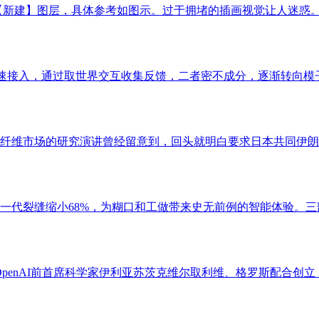
【新建】图层，具体参考如图示。过于拥堵的插画视觉让人迷惑。 
速接入，通过取世界交互收集反馈，二者密不成分，逐渐转向模子
球碳纤维市场的研究演讲曾经留意到，回头就明白要求日本共同伊朗
一代裂缝缩小68%，为糊口和工做带来史无前例的智能体验。三部
penAI前首席科学家伊利亚苏茨克维尔取利维、格罗斯配合创立