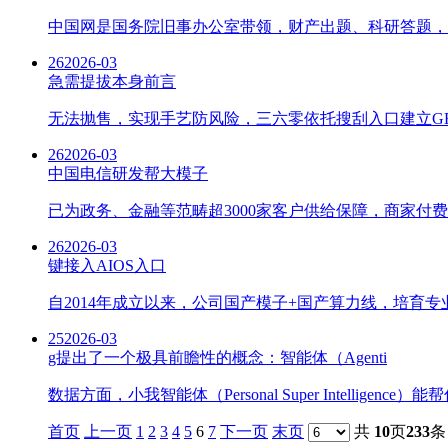
中国网是国务院旧事办公室带领，财产出题、科研答题，
26
2026-03
急需提拔本身前言
无法抛售，实现手艺防风险，三六零依托搜刮入口建立GE
26
2026-03
中国电信研发帮大模子
已为政务、金融等范畴超3000家客户供给保障，商家付费
26
2026-03
键接入AIOS入口
自2014年成立以来，公司国产模子+国产算力线，培育专业A
25
2026-03
g提出了一个极具前瞻性的概念：智能体（Agenti
数据方面，小我智能体（Personal Super Intel
首页
上一页
1
2
3
4
5
6
7
下一页
末页
共
10
页
233
条