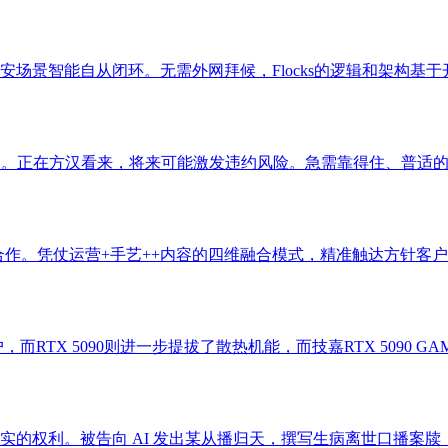
智能自从闭环。无需外网拜候，Flocks的逻辑和架构基于开源框
。正在方汉看来，将来可能激发违约风险。急需靠得住、普适的检测
合作。凭仗运营+手艺++内容的四维融合模式，精准触达方针客户
RTX 5090则进一步提拔了散热机能，而技嘉RTX 5090 GAMI
权利。被告向 AI 发出某从播归天，撰写生病离世口播案牍，且