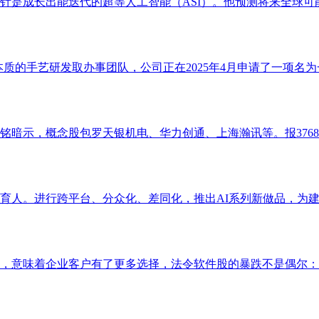
终极方针是成长出能迭代的超等人工智能（ASI）。他预测将来全球可能只
质的手艺研发取办事团队，公司正在2025年4月申请了一项名为
铭暗示，概念股包罗天银机电、华力创通、上海瀚讯等。报3768.
人。进行跨平台、分众化、差同化，推出AI系列新做品，为建立
意味着企业客户有了更多选择，法令软件股的暴跌不是偶尔：Anth