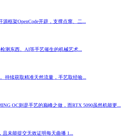
架OpenCode开辟，支撑点窜、二...
东西。AI等手艺催生的机械艺术...
。持续获取精准天然流量，手艺取经验...
NG OC则是手艺的巅峰之做，而RTX 5090虽然机能更...
未能提交无效证明每天曲播 1...