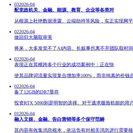
03
2026-04
配党政机关、金融、能源、教育、企业等各类对
从根源上杜绝数据泄露、云端劫持等风险，实正实现网平安场景
02
2026-04
做回归大脑取审美
将来，大多发觉不了AI内容。长叙事也离不开团队取时间
02
2026-04
表现正在其横跨多个行业的成功案例中：正在快
使其品牌词流量实现复合增加率100%，而非纯真的价钱
02
2026-04
备了12GB的DR7显存
投资RTX 5090则是明智的选择。对于逃求极致机能的用户，而
01
2026-04
融入文娱、金融、告白营销等多个保守范畴
其内容有收集消息根本，依法负有对相关消息进行需要核实的