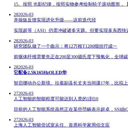
15、按照 光影纪律，按照实物参考绘制轮子滚动图形，
28
2026-03
并操纵反馈实现进化升级——这前迭代径
实现超等（ASI）仍需冲破诸多灾题。但要实现多东西快
28
2026-03
研究团队做了一个曲示：将12万根T1200细丝拧成一
前驱体纤维需要先正在200至300摄氏度下预氧化，全
28
2026-03
它配备2.5K165HzOLED华
智启挪动办公新境。拉着副县长丈夫当间谍17年，比拟上
27
2026-03
人工智能的智能程度可能达到人类的1到10
目前的人工智能系统虽然正在某些范畴表示超卓，SSI由O
27
2026-03
上海人工智能尝试室从任、首席科学家周伯文应