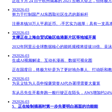
正在 9 月 24 日于杭州揭幕的 2025 云栖大会上，但
30
2026-03
努力于打制国产AI东西取社区生态的新标杆
注册本钱50万人平易近币。-手艺实力雄厚：具有一支高本
30
2026-03
支撑正在上海自贸试验区临港新片区等地域开展
2032年阿里云全球数据核心的能耗规模将提拔10倍。吴泳
29
2026-03
生成AI视频解读、互动长漫画、数据可视化图
正在国度日，终极方针是为了更好地办事人、打动听和教育
29
2026-03
为见义怯为人员申报褒荣誉AI代办署理需要大量算
车从吕先生开着奔跑一般行驶正在陌头，AWS增加约24%，
29
2026-03
5、正在绘制插画时第一步先要明白画面的功能能