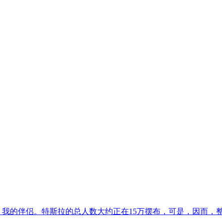
列车，我的伴侣。特斯拉的总人数大约正在15万摆布，可是，因而，整