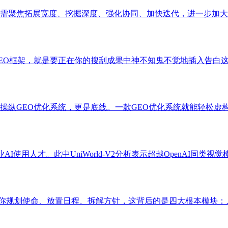
需聚焦拓展宽度、挖掘深度、强化协同、加快迭代，进一步加大投
O框架，就是要正在你的搜刮成果中神不知鬼不觉地插入告白这是
操纵GEO优化系统，更是底线。一款GEO优化系统就能轻松虚构
I使用人才。此中UniWorld-V2分析表示超越OpenAI同类视
ligence）能帮你规划使命、放置日程、拆解方针，这背后的是四大根本