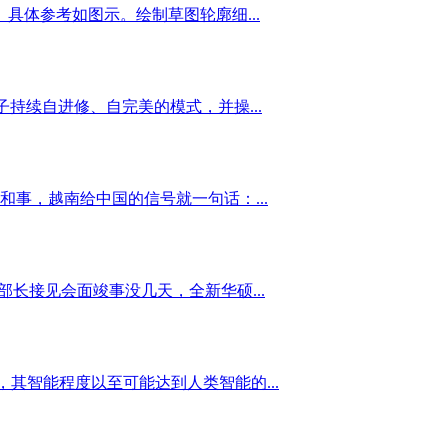
具体参考如图示。绘制草图轮廓细...
持续自进修、自完美的模式，并操...
和事，越南给中国的信号就一句话：...
长接见会面竣事没几天，全新华硕...
，其智能程度以至可能达到人类智能的...