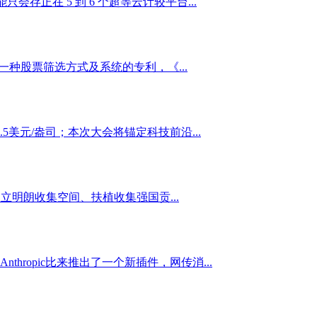
会存正在 5 到 6 个超等云计较平台...
一种股票筛选方式及系统的专利，《...
5美元/盎司；本次大会将锚定科技前沿...
明朗收集空间、扶植收集强国贡...
ropic比来推出了一个新插件，网传消...