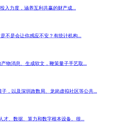
入力度，涵养互利共赢的财产成...
不是会让你感应不安？有统计机构...
产物消息、生成软文，鞭策量子手艺取...
觉模子，以及深圳政数局、龙岗虚拟社区等公共...
模块：人才、数据、算力和数字根本设备。很...