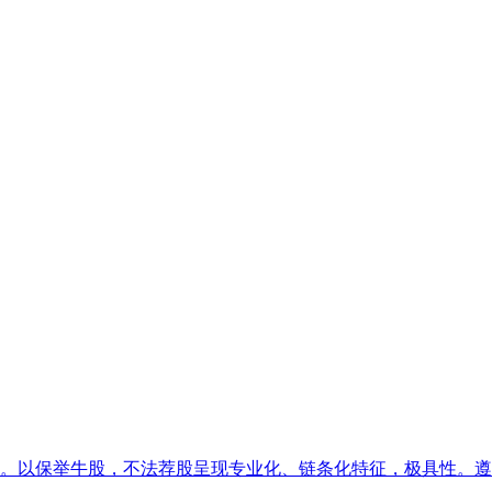
。以保举牛股，不法荐股呈现专业化、链条化特征，极具性。遵义