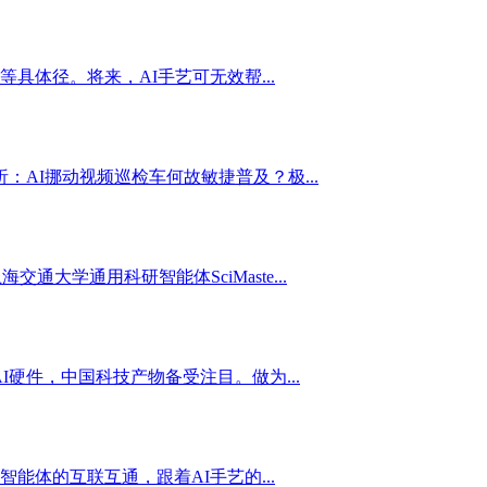
体径。将来，AI手艺可无效帮...
：AI挪动视频巡检车何故敏捷普及？极...
学通用科研智能体SciMaste...
硬件，中国科技产物备受注目。做为...
体的互联互通，跟着AI手艺的...