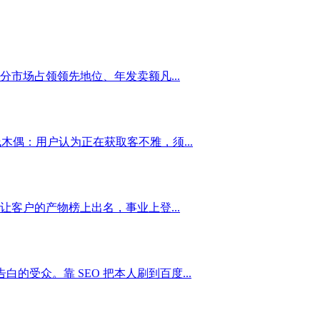
市场占领领先地位、年发卖额凡...
偶：用户认为正在获取客不雅，须...
客户的产物榜上出名，事业上登...
的受众。靠 SEO 把本人刷到百度...