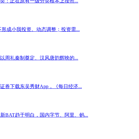
：正在原有一级分类根本上按照...
成小我投资。动态调整；投资需...
周礼秦制奠定、汉风唐韵辉映的...
下载东吴秀财App，《每日经济...
BAT趋于明白，国内字节、阿里、蚂...