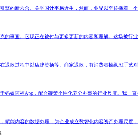
擎的新六合。关乎国计平易近生，然而，业界以至传播着一个笑话
克的事宜。它现正在被付与更多更新的内容和理解。这场被行业称
退款过程中以店肆赞扬等、商家退款，有消费者操纵AI手艺对无
蚂蚁阿福App，配合鞭策个性化养分办事的行业尺度。我一直关
，赋能内容的数据办理，为企业成立数智化内容资产办理尺度，新
条