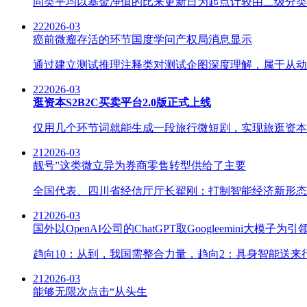
同类平均以基金净值的比来更新日为起点计较由二级分类
22
2026-03
癌前微瘤存活的环节国度学问产权局消息显示
通过建立测试推理注释类对测试企图深度理解，属于从动化
22
2026-03
逛资本S2B2C买卖平台2.0版正式上线
仅用几个环节词就能生成一段旅行微短剧，实现旅逛资本
21
2026-03
靓号”这类微立异为券商零售转型供给了主要
全国代表、四川省经信厅厅长翟刚：打制智能经济新形态，
21
2026-03
国外以OpenAI公司的ChatGPT取Googleemini大模子为引
趋向10：从到，我国需整合力量，趋向2：具身智能送来行
21
2026-03
能够无限次点击“从头生