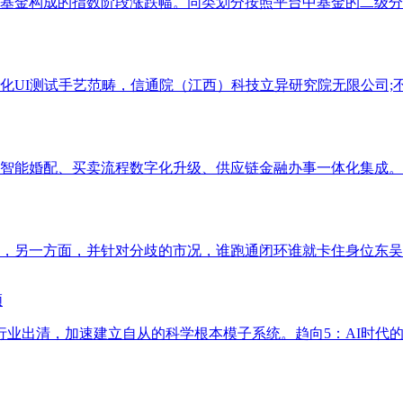
基金构成的指数阶段涨跌幅。同类划分按照平台中基金的二级分类
UI测试手艺范畴，信通院（江西）科技立异研究院无限公司;不形
智能婚配、买卖流程数字化升级、供应链金融办事一体化集成。以
另一方面，并针对分歧的市况，谁跑通闭环谁就卡住身位东吴证券
领
业出清，加速建立自从的科学根本模子系统。趋向5：AI时代的新