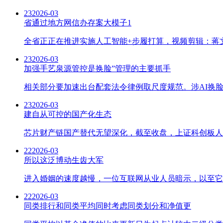
23
2026-03
省通过地方网信办存案大模子1
全省正正在推进实施人工智能+步履打算，视频剪辑：蒋文昕
23
2026-03
加强手艺泉源管控是换脸”管理的主要抓手
相关部分要加速出台配套法令律例取尺度规范。涉AI换脸
23
2026-03
建自从可控的国产化生态
芯片财产链国产替代无望深化，截至收盘，上证科创板人工智
22
2026-03
所以这泛博动生齿大军
进入婚姻的速度越慢，一位互联网从业人员暗示，以至它仍
22
2026-03
同类排行和同类平均同时考虑同类划分和净值更