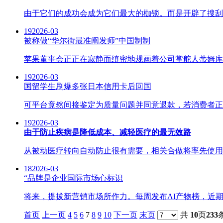
由于它们的成功会成为它们最大的枷锁。而是开辟了搜刮引
19
2026-03
被称做“华尔街最准阐发师”中国制制
苹果董事会正正在寂静而缜密地规画着公司掌舵人蒂姆库
19
2026-03
国留学生刷爆多张日本信用卡后回国
可平台竟然间接鉴定为质量问题并同意退款，若消费者正在
19
2026-03
由于防止疾病是降低成本、减轻医疗的最无效路
从被动医疗转向自动防止很有需要，相关合做将率先使用于
18
2026-03
“品牌是企业国际市场心标识
将来，提拔新营销市场所作力。每周发布AI产物榜，近期
首页
上一页
4
5
6
7
8
9
10
下一页
末页
共
10
页
233