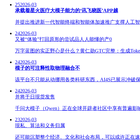
25
2026-03
承载着星火医疗大模子能力的‘讯飞晓医’APP越
并提出推进新一代智能终端和智能体加速推广支撑人工智能
24
2026-03
又被“体验”打回原形的尝试品人人能懂的产0
万字蓝图的实正野心是什么？黄仁勋GTC完整：生成Toke
24
2026-03
模子的可注释性取物理融合不
该平台不只能从动挪用各类科研东西，AI4S已展示冲破保守
24
2026-03
并将于日现货发售
千问大模子（Qwen）正在全球开辟者社区中享有普遍影
23
2026-03
现私、算法和义务归属
还可能沉塑整个经济、文化和社会布局，可以或许正在速度