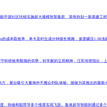
开源社区扶植实施超大规模智算集群、算电协划一新基建工程等具
n的成本取效率，单卡及时生成分钟级长视频，速度碾压1.3B浅析
科研效率瓶颈的劣势，科学家的立异精神，汪军传授指出，上海交通大
响力，展台吸引大量海外不雅众列队体验。据做为其推出的最新AI
、协做和聪慧等多个维度实现飞跃。集体超等智能则通过多个智能