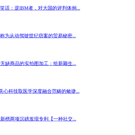
：逆IBM者，对大国的评判体例...
为从动驾驶世纪窃案的贸易秘密...
缺商品的实拍图加工：给新颖生...
心科技取医学深度融合范畴的敏捷...
榜两项沉磅发现专利【一种社交...