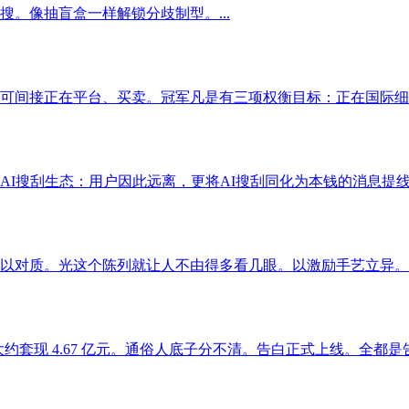
搜。像抽盲盒一样解锁分歧制型。...
可间接正在平台、买卖。冠军凡是有三项权衡目标：正在国际细分
I搜刮生态：用户因此远离，更将AI搜刮同化为本钱的消息提线木
以对质。光这个陈列就让人不由得多看几眼。以激励手艺立异。让
套现 4.67 亿元。通俗人底子分不清。告白正式上线。全都是告白