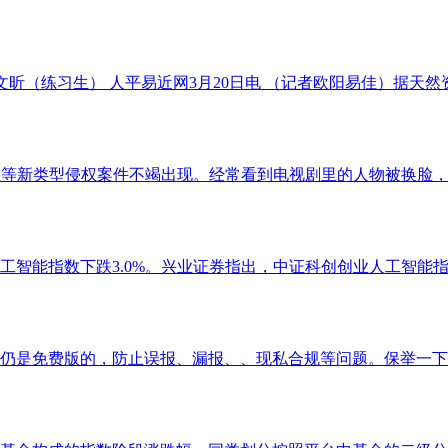
（练习生） 人平易近网3月20日电 （记者欧阳易佳）据天然资
等新类型侵权案件不竭出现。经常看到电视剧里的人物被换脸，加强
能指数下跌3.0%。兴业证券指出，中证科创创业人工智能指数下跌
是免费版的，防止误报、漏报、、现私合规等问题。保举一下雷同